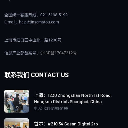
全国统一客服热线：021-5198-5199
E-mail：help@jinsematou.com
上海市虹口区中山北一路1230号
信息产业部备案号：
沪ICP备17047212号
联系我们 CONTACT US
上海：‌1230 Zhongshan North 1st Road,
Hongkou District, Shanghai, China
电话：021-5198-5199
首尔：#210 34 Gasan Digital 2ro