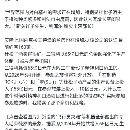
"世界范围内对白精神的需求正在增加，特别是杜松子酒由
于植物种类繁多和制法自由度高，因此认为其增长空间很
大。" 新关祥子先生，利库尔·斯皮里茨部长）
实际上,国内克拉夫特津的蒸房也在增加,据该公司的认识,目
前约有160家。
杜松子酒卖得很好。三得利以65亿日元的总金额强化了生产
体制 （照片:笔者拍摄）
三得利耗资65亿日元在大阪工厂 新设了精神利口酒工房。
从2026年5月开始，参观之旅也将对外开放。「 在制造
ROKU〈六〉和「翠(SUI)」等杜松子酒产品的生产设备上投
入了55亿日元，在参观旅游上投入了10亿日元。为什么在
这个时候对精神利口酒项目进行如此多的投资呢？实际参加
参观旅游时，我摸索了那个商机和战略。
【点击查看图片】新设的"飞行员灾难"等机器全部露出的令
人毛骨悚然的景象。据悉,从2024年开始共投入65亿日元,生