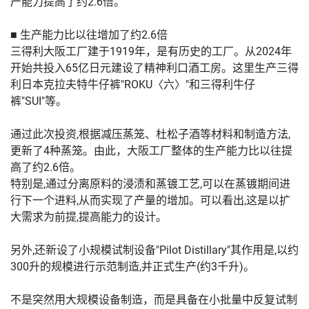
产能力提高了约2.6倍。
■ 生产能力比以往增加了约2.6倍
三得利大阪工厂建于1919年，是有历史的工厂。从2024年
开始共投入65亿日元建设了精神利口酒工房。这里生产三得
利日本克拉夫特牛仔裤"ROKU〈六〉"和三得利牛仔
裤"SUI"等。
通过此次投资,根据减压蒸笼、杜松子酒等材料和制造方法,
更新了4种蒸笼。由此，大阪工厂整体的生产能力比以往提
高了约2.6倍。
特别是,通过分离原料的浸渍和蒸镀工艺,可以在蒸镀期间进
行下一个进料,从而实现了产量的增加。可以看出,这是以扩
大需求为前提,提高能力的设计。
另外,还新设了小规模试制设备"Pilot Distillary"其作用是,以约
300升的规模进行示范制造,并正式生产(约3千升)。
不是突然用大规模设备制造，而是具备在小批量中反复试制