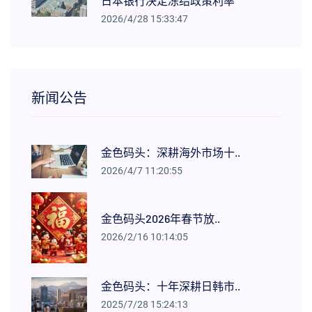
日本银行决定冻结政策利率
2026/4/28 15:33:47
新闻公告
金色码头：深耕海外市场十..
2026/4/7 11:20:55
金色码头2026年春节放..
2026/2/16 10:14:05
金色码头：十年深耕日韩市..
2025/7/28 15:24:13