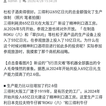
Admin
2026/4/28 15:34:28
杜松子酒卖得很好。三得利以65亿日元的总金额强化了生产
体制 （照片:笔者拍摄）
三得利耗资65亿日元在大阪工厂 新设了精神利口酒工房。
从2026年5月开始，参观之旅也将对外开放。「 在制造
ROKU〈六〉和「翠(SUI)」等杜松子酒产品的生产设备上投
入了55亿日元，在参观旅游上投入了10亿日元。为什么在
这个时候对精神利口酒项目进行如此多的投资呢？实际参加
参观旅游时，我摸索了那个商机和战略。
【点击查看图片】新设的"飞行员灾难"等机器全部露出的令
人毛骨悚然的景象。据悉,从2024年开始共投入65亿日元,生
产能力提高了约2.6倍。
■ 生产能力比以往增加了约2.6倍
三得利大阪工厂建于1919年，是有历史的工厂。从2024年
开始共投入65亿日元建设了精神利口酒工房。这里生产三得
利日本克拉夫特牛仔裤"ROKU〈六〉"和三得利牛仔