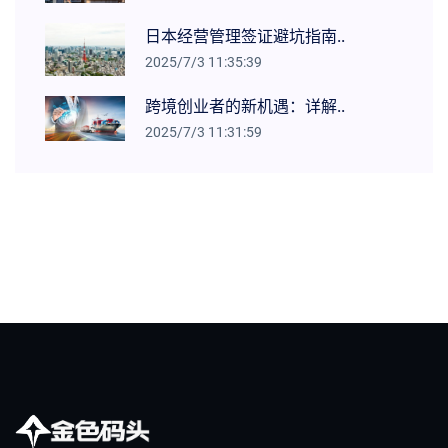
日本经营管理签证避坑指南..
2025/7/3 11:35:39
跨境创业者的新机遇：详解..
2025/7/3 11:31:59