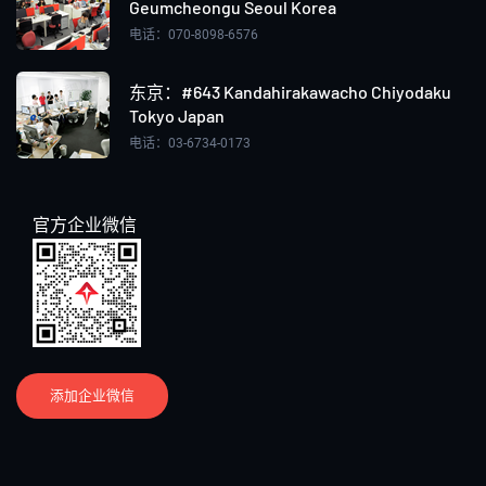
Geumcheongu Seoul Korea
电话：070-8098-6576
东京：#643 Kandahirakawacho Chiyodaku
Tokyo Japan
电话：03-6734-0173
官方企业微信
添加企业微信