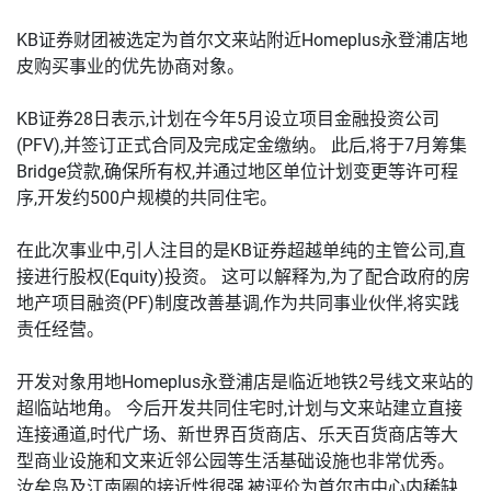
KB证券财团被选定为首尔文来站附近Homeplus永登浦店地
皮购买事业的优先协商对象。
KB证券28日表示,计划在今年5月设立项目金融投资公司
(PFV),并签订正式合同及完成定金缴纳。 此后,将于7月筹集
Bridge贷款,确保所有权,并通过地区单位计划变更等许可程
序,开发约500户规模的共同住宅。
在此次事业中,引人注目的是KB证券超越单纯的主管公司,直
接进行股权(Equity)投资。 这可以解释为,为了配合政府的房
地产项目融资(PF)制度改善基调,作为共同事业伙伴,将实践
责任经营。
开发对象用地Homeplus永登浦店是临近地铁2号线文来站的
超临站地角。 今后开发共同住宅时,计划与文来站建立直接
连接通道,时代广场、新世界百货商店、乐天百货商店等大
型商业设施和文来近邻公园等生活基础设施也非常优秀。
汝矣岛及江南圈的接近性很强,被评价为首尔市中心内稀缺