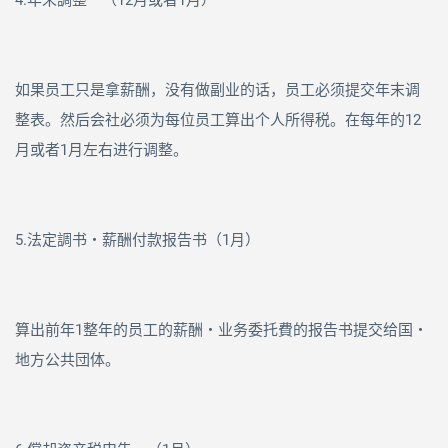
4.年末調整 （
12
月或者
1
月）
如果员工只是拿薪酬，没有做副业的话，员工必须提交年末调
整表。然后会社必须为每位员工算出个人所得税。在每年的
12
月或者
1
月左右进行调整。
5.法定調书・薪酬付款报告书（1月）
算出前年
1
整年的员工的薪酬・业务委托費的报告书提交给国・
地方公共団体。