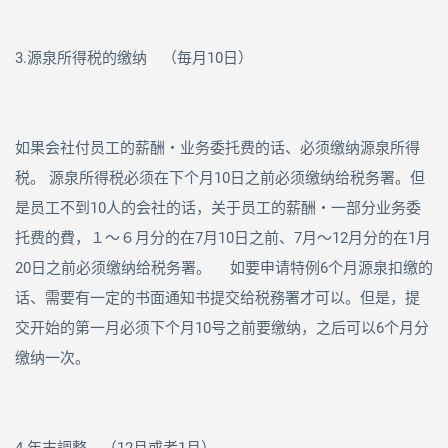
3.源泉所得税的缴纳 （毎月
10
日）
如果会社付员工的薪酬・业务委托费的话、必须缴纳源泉所得
税。 源泉所得税必须在下个月
10
日之前必须缴纳给税务署。但
是员工不到
10
人的会社的话，关于员工的薪酬・一部分业务委
托费的費，１～６月分的在7月
10
日之前、
7
月～
12
月分的在
1
月
20
日之前必须缴纳给税务署。 如要申请特例
6
个月源泉扣缴的
话、需要有一定的书面通知书提交给税務署才可以。但是，提
交开始的第一月必须下个月
10
号之前要缴纳，之后可以
6
个月分
缴纳一次。