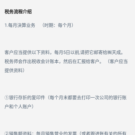
税务流程介绍
1.每月決算业务 （时期：毎个月）
客户应当提供以下资料，每月
5
日以前
,
请把它邮寄给㈱天成。
税务师会作出税收会计账本，然后在汇报给客户。 （客户应当
提供资料）
①银行存折的复印件（每个月末都要去打印一次公司的银行账
户和个人账户）
②销售额资料：每月销售营业的发票（或者跟进账有关的所有