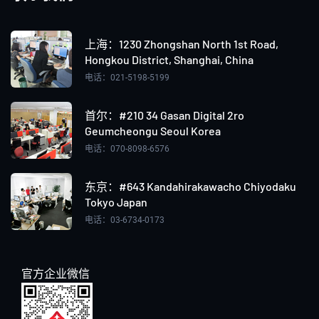
上海：‌1230 Zhongshan North 1st Road,
Hongkou District, Shanghai, China
电话：021-5198-5199
首尔：#210 34 Gasan Digital 2ro
Geumcheongu Seoul Korea
电话：070-8098-6576
东京：#643 Kandahirakawacho Chiyodaku
Tokyo Japan
电话：03-6734-0173
官方企业微信