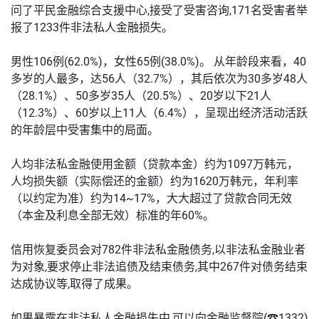
问了平民金融综合支援中心,接受了受害咨询,171名受害者举
报了1233件非法私人金融损失。
男性106例(62.0%)，女性65例(38.0%)。 从年龄段来看，40
多岁的人最多，达56人（32.7%），其后依次为30多岁48人
（28.1%）、50多岁35人（20.5%）、20岁以下21人
（12.3%）、60岁以上11人（6.4%），呈现出经济活动活跃
的年龄层中受害集中的局面。
人均非法私金融使用金额（贷款本金）约为1097万韩元，
人均损失额（实际偿还的金额）约为1620万韩元，年利率
（以约定为准）约为14~17%，大大超过了贷款合同无效
（本金及利息全部无效）标准的年60%。
信用恢复委员会对782件非法私金融债务,以非法私金融业者
为对象,要求停止非法追债及结束债务,其中267件对债务结束
达成协议等,取得了成果。
如果暴露在非法私人金融损失中,可以向金融监督院(☎1332)