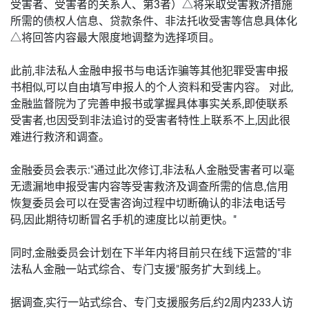
受害者、受害者的关系人、第3者）△将采取受害救济措施
所需的债权人信息、贷款条件、非法托收受害等信息具体化
△将回答内容最大限度地调整为选择项目。
此前,非法私人金融申报书与电话诈骗等其他犯罪受害申报
书相似,可以自由填写申报人的个人资料和受害内容。 对此,
金融监督院为了完善申报书或掌握具体事实关系,即使联系
受害者,也因受到非法追讨的受害者特性上联系不上,因此很
难进行救济和调查。
金融委员会表示:"通过此次修订,非法私人金融受害者可以毫
无遗漏地申报受害内容等受害救济及调查所需的信息,信用
恢复委员会可以在受害咨询过程中切断确认的非法电话号
码,因此期待切断冒名手机的速度比以前更快。"
同时,金融委员会计划在下半年内将目前只在线下运营的"非
法私人金融一站式综合、专门支援"服务扩大到线上。
据调查,实行一站式综合、专门支援服务后,约2周内233人访