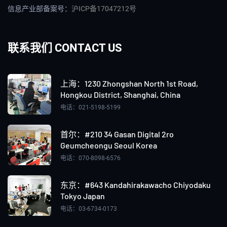
信息产业部备案号：
沪ICP备17047212号
联系我们 CONTACT US
上海：‌1230 Zhongshan North 1st Road,
Hongkou District, Shanghai, China
电话：021-5198-5199
首尔：#210 34 Gasan Digital 2ro
Geumcheongu Seoul Korea
电话：070-8098-6576
东京：#643 Kandahirakawacho Chiyodaku
Tokyo Japan
电话：03-6734-0173